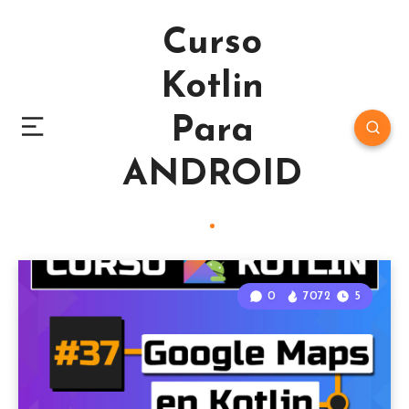
Curso
Kotlin
Para
ANDROID
0
7072
5