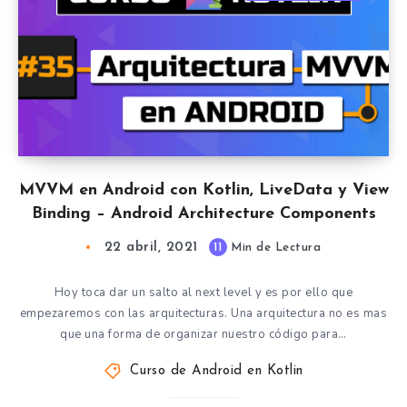
MVVM en Android con Kotlin, LiveData y View
Binding – Android Architecture Components
22 abril, 2021
11
Min de Lectura
Hoy toca dar un salto al next level y es por ello que
empezaremos con las arquitecturas. Una arquitectura no es mas
que una forma de organizar nuestro código para…
Curso de Android en Kotlin