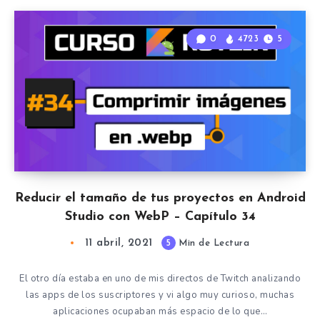
0
4723
5
Reducir el tamaño de tus proyectos en Android
Studio con WebP – Capítulo 34
11 abril, 2021
5
Min de Lectura
El otro día estaba en uno de mis directos de Twitch analizando
las apps de los suscriptores y vi algo muy curioso, muchas
aplicaciones ocupaban más espacio de lo que…