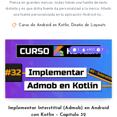
Piensa en grandes marcas, todas tienen una fuente de texto
distinta y es que dicha fuente da personalizad a la marca. Añadir
una fuente personalizada en tu aplicación Android no…
Curso de Android en Kotlin
,
Diseño de Layouts
1
4933
7
Implementar Interstitial (Admob) en Android
con Kotlin – Capítulo 32