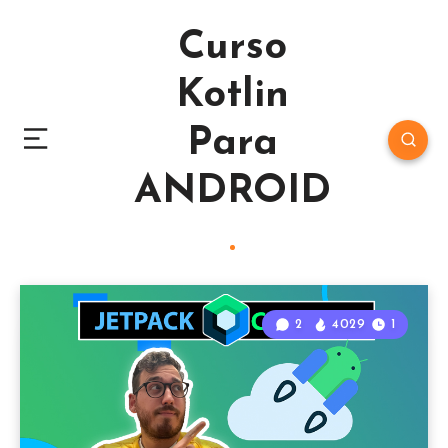
Curso
Kotlin
Para
ANDROID
2
4029
1