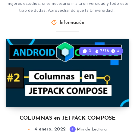
mejores estudios, si es necesario ir a la universidad y todo este
tipo de dudas. Aprovechando que la Universidad…
Información
0
7378
4
COLUMNAS en JETPACK COMPOSE
4 enero, 2022
4
Min de Lectura