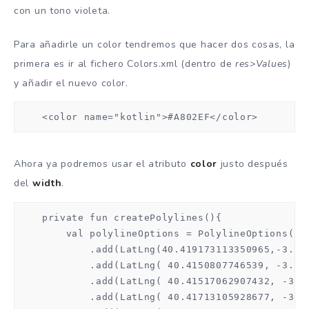
con un tono violeta.
Para añadirle un color tendremos que hacer dos cosas, la
primera es ir al fichero Colors.xml (dentro de
res>Values
)
y añadir el nuevo color.
    <color name="kotlin">#A802EF</color>
Ahora ya podremos usar el atributo
color
justo después
del
width
.
    private fun createPolylines(){

        val polylineOptions = PolylineOptions()

            .add(LatLng(40.419173113350965,-3.705
            .add(LatLng( 40.4150807746539, -3.706
            .add(LatLng( 40.41517062907432, -3.70
            .add(LatLng( 40.41713105928677, -3.70