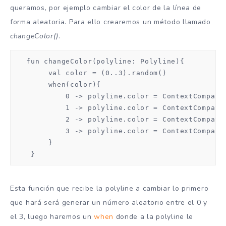
queramos, por ejemplo cambiar el color de la línea de
forma aleatoria. Para ello crearemos un método llamado
changeColor()
.
   fun changeColor(polyline: Polyline){

        val color = (0..3).random()

        when(color){

            0 -> polyline.color = ContextCompat.g
            1 -> polyline.color = ContextCompat.g
            2 -> polyline.color = ContextCompat.g
            3 -> polyline.color = ContextCompat.g
        }

    }
Esta función que recibe la polyline a cambiar lo primero
que hará será generar un número aleatorio entre el 0 y
el 3, luego haremos un
when
donde a la polyline le