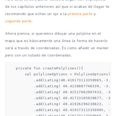
de los capítulos anteriores así que si acabas de llegar te
recomiendo que eches un ojo a la
primera parte
y
segunda parte
.
Ahora piensa, si queremos dibujar una polyline en el
mapa que es básicamente una línea la forma de hacerlo
será a través de coordenadas. Es como añadir un
marker
pero con un listado de coordenadas.
    private fun createPolylines(){

        val polylineOptions = PolylineOptions()

            .add(LatLng(40.419173113350965,-3.705
            .add(LatLng( 40.4150807746539, -3.706
            .add(LatLng( 40.41517062907432, -3.70
            .add(LatLng( 40.41713105928677, -3.70
            .add(LatLng( 40.41926296230622,  -3.7
            .add(LatLng( 40.419173113350965, -3.7
            .add(LatLng(40.419173113350965,-3.705