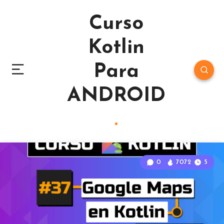
Curso
Kotlin
Para
ANDROID
0
7072
5