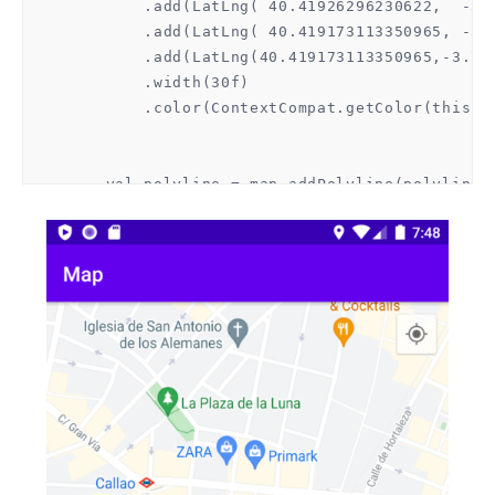
            .add(LatLng( 40.41926296230622,  -3.7
            .add(LatLng( 40.419173113350965, -3.7
            .add(LatLng(40.419173113350965,-3.705
            .width(30f)

            .color(ContextCompat.getColor(this, R
        val polyline = map.addPolyline(polylineOp
    }