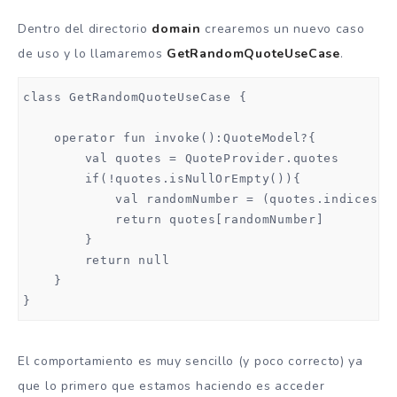
Dentro del directorio
domain
crearemos un nuevo caso
de uso y lo llamaremos
GetRandomQuoteUseCase
.
class GetRandomQuoteUseCase {

    operator fun invoke():QuoteModel?{

        val quotes = QuoteProvider.quotes

        if(!quotes.isNullOrEmpty()){

            val randomNumber = (quotes.indices).r
            return quotes[randomNumber]

        }

        return null

    }

}
El comportamiento es muy sencillo (y poco correcto) ya
que lo primero que estamos haciendo es acceder