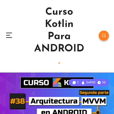
Curso
Kotlin
Para
ANDROID
1
34910
10