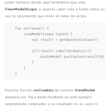
poder lanzarlo desde aquí tendremos que usar
ViewModelScope
, si quieres saber más a fondo sobre su
uso te recomiendo que mires el vídeo de arriba.
    fun onCreate() {

        viewModelScope.launch {

            val result = getQuotesUseCase()

            if(!result.isNullOrEmpty()){

                quoteModel.postValue(result[0])

            }

        }

    }
Nuestra función
onCreate()
de nuestro
ViewModel
quedaría así. Para darte feedback en este ejemplo
simplemente compruebo si el resultado no es vacío ni