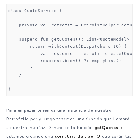
class QuoteService {

    private val retrofit = RetrofitHelper.getRetr
    suspend fun getQuotes(): List<QuoteModel> {

        return withContext(Dispatchers.IO) {

            val response = retrofit.create(QuoteA
            response.body() ?: emptyList()

        }

    }

}
Para empezar tenemos una instancia de nuestro
RetrofitHelper y luego tenemos una función que llamará
a nuestra interfaz. Dentro de la función
getQuotes()
estamos creando una
corrutina de tipo IO
que serán las