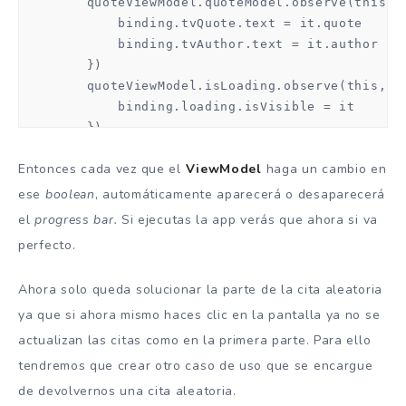
        quoteViewModel.quoteModel.observe(this, O
            binding.tvQuote.text = it.quote

            binding.tvAuthor.text = it.author

        })

        quoteViewModel.isLoading.observe(this, Ob
            binding.loading.isVisible = it

        })

Entonces cada vez que el
ViewModel
haga un cambio en
        binding.viewContainer.setOnClickListener 
ese
boolean
, automáticamente aparecerá o desaparecerá
    }
el
progress bar.
Si ejecutas la app verás que ahora si va
perfecto.
Ahora solo queda solucionar la parte de la cita aleatoria
ya que si ahora mismo haces clic en la pantalla ya no se
actualizan las citas como en la primera parte. Para ello
tendremos que crear otro caso de uso que se encargue
de devolvernos una cita aleatoria.