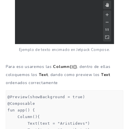
Ejemplo de texto encimado en Jetpack Compose.
Para eso usaremos las
Column(){}
, dentro de ellas
coloquemos los
Text
, dando como preview los
Text
ordenados correctamente
@Preview(showBackground = true)

@Composable

fun app() {

    Column(){

        Text(text = "Aristidevs")
