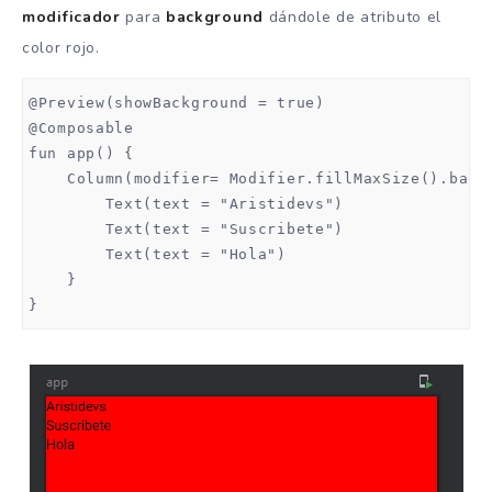
modificador
para
background
dándole de atributo el
color rojo.
@Preview(showBackground = true)

@Composable

fun app() {

    Column(modifier= Modifier.fillMaxSize().backg
        Text(text = "Aristidevs")

        Text(text = "Suscribete")

        Text(text = "Hola")

    }

}