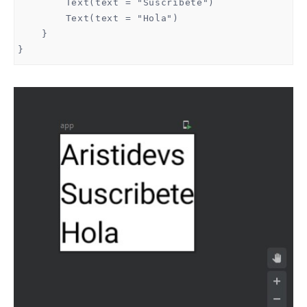
        Text(text = "Suscribete")

        Text(text = "Hola")

    }

}