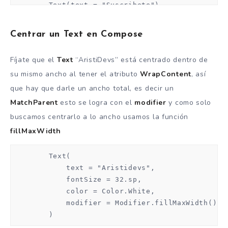
        Text(text = "Suscribete")

        Text(text = "Hola")

    }

Centrar un Text en Compose
}
Fíjate que el
Text
“AristiDevs” está centrado dentro de
su mismo ancho al tener el atributo
WrapContent
, así
que hay que darle un ancho total, es decir un
MatchParent
esto se logra con el
modifier
y como solo
buscamos centrarlo a lo ancho usamos la función
fillMaxWidth
        Text(

            text = "Aristidevs",

            fontSize = 32.sp,

            color = Color.White,

            modifier = Modifier.fillMaxWidth()

        )