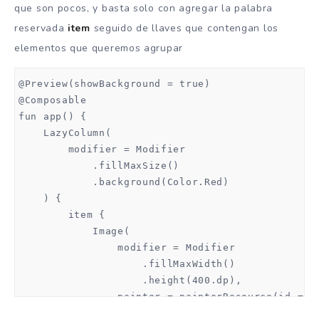
que son pocos, y basta solo con agregar la palabra
reservada
item
seguido de llaves que contengan los
elementos que queremos agrupar
@Preview(showBackground = true)

@Composable

fun app() {

    LazyColumn(

        modifier = Modifier

            .fillMaxSize()

            .background(Color.Red)

    ) {

        item {

            Image(

                modifier = Modifier

                    .fillMaxWidth()

                    .height(400.dp),

                painter = painterResource(id = R.
                contentDescription = "logo Aristi