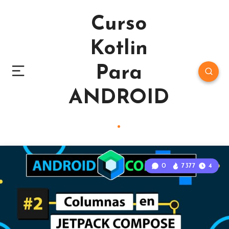
Curso
Kotlin
Para
ANDROID
0
7377
4