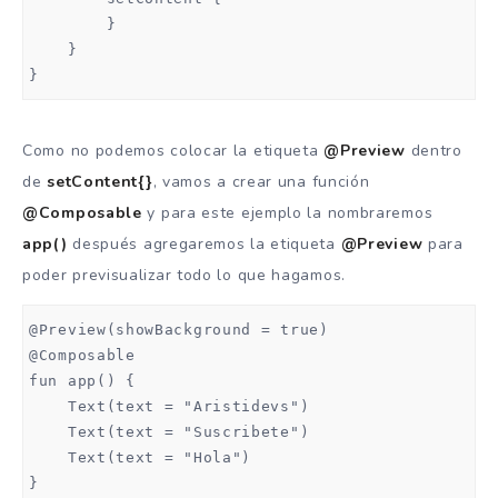
        }

    }

}
Como no podemos colocar la etiqueta
@Preview
dentro
de
setContent{}
, vamos a crear una función
@Composable
y para este ejemplo la nombraremos
app()
después agregaremos la etiqueta
@Preview
para
poder previsualizar todo lo que hagamos.
@Preview(showBackground = true)

@Composable

fun app() {

    Text(text = "Aristidevs")

    Text(text = "Suscribete")

    Text(text = "Hola")

}