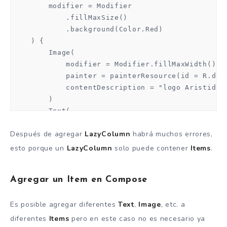
        modifier = Modifier

            .fillMaxSize()

            .background(Color.Red)

    ) {

        Image(

            modifier = Modifier.fillMaxWidth().he
            painter = painterResource(id = R.draw
            contentDescription = "logo Aristidevs
        )

        Text(

            text = "Aristidevs",

Después de agregar
LazyColumn
habrá muchos errores,
            fontSize = 32.sp,

            color = Color.White,

esto porque un
LazyColumn
solo puede contener
Items
.
            modifier = Modifier.fillMaxWidth()

        )

Agregar un Item en Compose
        Text(text = "Suscribete", color = Color.W
        Text(text = "Hola", color = Color.White)

Es posible agregar diferentes
Text
,
Image
, etc. a
    }

}
diferentes
Items
pero en este caso no es necesario ya