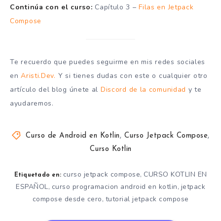
Continúa con el curso:
Capítulo 3 –
Filas en Jetpack
            )

            Text(

Compose
                text = "Aristidevs",

                fontSize = 32.sp,

                color = Color.White,

Te recuerdo que puedes seguirme en mis redes sociales
                modifier = Modifier.fillMaxWidth(
en
Aristi.Dev.
Y si tienes dudas con este o cualquier otro
            )

            Text(text = "Suscribete", color = Col
artículo del blog únete al
Discord de la comunidad
y te
            Text(text = "Hola", color = Color.Whi
ayudaremos.
        }

    }

}
Curso de Android en Kotlin
,
Curso Jetpack Compose
,
Curso Kotlin
curso jetpack compose
CURSO KOTLIN EN
,
Etiquetado en:
ESPAÑOL
curso programacion android en kotlin
jetpack
,
,
compose desde cero
tutorial jetpack compose
,