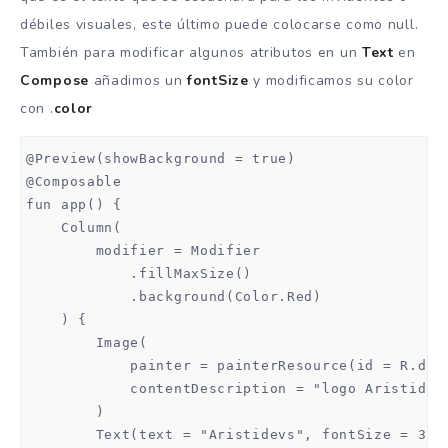
débiles visuales, este último puede colocarse como null.
También para modificar algunos atributos en un
Text
en
Compose
añadimos un
fontSize
y modificamos su color
con .
color
@Preview(showBackground = true)

@Composable

fun app() {

    Column(

        modifier = Modifier

            .fillMaxSize()

            .background(Color.Red)

    ) {

        Image(

            painter = painterResource(id = R.draw
            contentDescription = "logo Aristidevs
        )

        Text(text = "Aristidevs", fontSize = 32.s