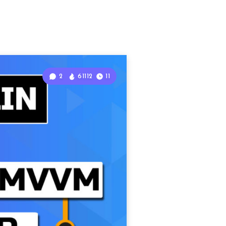
2
61112
11