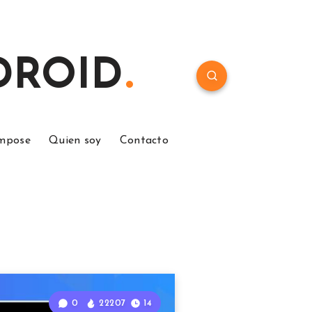
NDROID
ompose
Quien soy
Contacto
0
22207
14