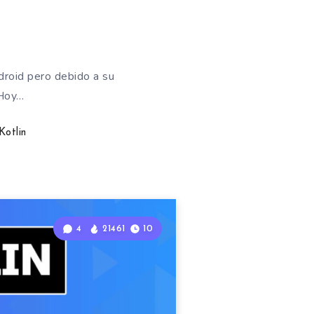
ndroid pero debido a su
 Hoy…
Kotlin
4
21461
10