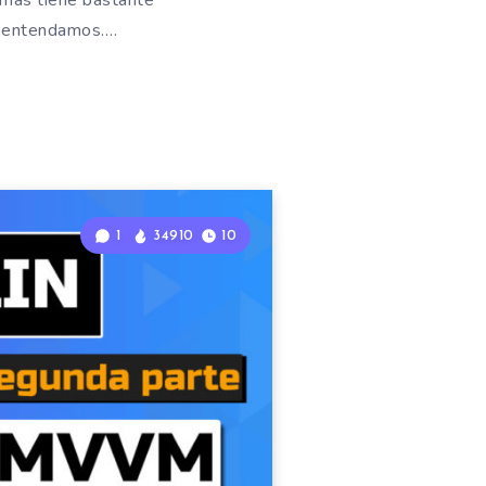
emás tiene bastante
lo entendamos….
1
34910
10