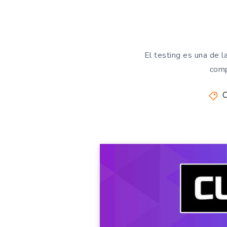
El testing es una de l
comp
C