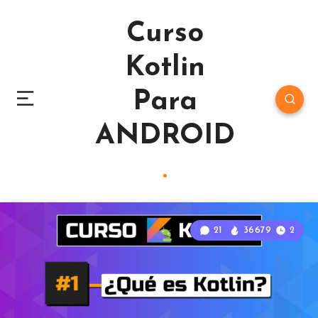
Curso
Kotlin
Para
ANDROID
21
36679
2