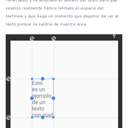
conectado) y he ampliado el tamaño del texto para que
        app:layout_constraintGuide_percent="0.4" 
veamos realmente hemos limitado el espacio del
    <androidx.constraintlayout.widget.Guideline

textView
y que llega un momento que dejamos de ver el
        android:id="@+id/guidelineTop"

texto porque se saldría de nuestra área.
        android:layout_width="wrap_content"

        android:layout_height="wrap_content"

        android:orientation="horizontal"

        app:layout_constraintGuide_percent="0.2" 
    <androidx.constraintlayout.widget.Guideline

        android:id="@+id/guidelineBottom"

        android:layout_width="wrap_content"

        android:layout_height="wrap_content"

        android:orientation="horizontal"

        app:layout_constraintGuide_percent="0.4" 
    <TextView

        android:id="@+id/tvExample"

        android:layout_width="0dp"

        android:layout_height="0dp"
