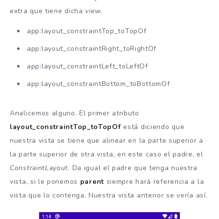
extra que tiene dicha
view.
app:layout_constraintTop_toTopOf
app:layout_constraintRight_toRightOf
app:layout_constraintLeft_toLeftOf
app:layout_constraintBottom_toBottomOf
Analicemos alguno. El primer atributo
layout_constraintTop_toTopOf
está diciendo que
nuestra vista se tiene que alinear en la parte superior a
la parte superior de otra vista, en este caso el padre, el
ConstraintLayout
. Da igual el padre que tenga nuestra
vista, si le ponemos
parent
siempre hará referencia a la
vista que lo contenga. Nuestra vista anterior se vería así.