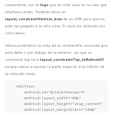
componente con id
logo
que en este caso es la
view
que
añadimos antes. También tiene un
layout_constraintVertical_bias
de un 20% para que no
esté tan pegado a la otra vista. El resto de atributos los
conocemos.
Ahora pondremos la vista de la contraseña, recuerda que
esta debe ir por debajo de la anterior, así que su
constraint top será
layout_constraintTop_toBottomOf
ya que vamos a ajustar la parte superior a la inferior de
la vista del email.
    <EditText

        android:id="@+id/etPassword"

        android:layout_width="0dp"

        android:layout_height="wrap_content"

        android:layout_marginStart="16dp"
