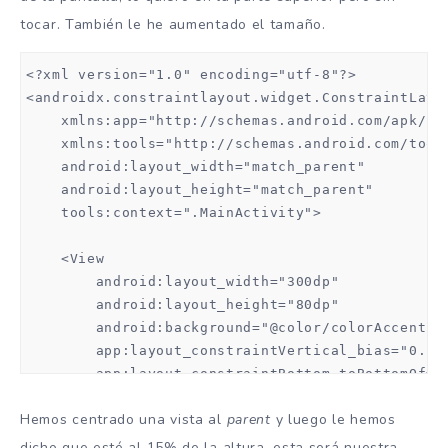
tocar. También le he aumentado el tamaño.
<?xml version="1.0" encoding="utf-8"?>

<androidx.constraintlayout.widget.ConstraintLayo
    xmlns:app="http://schemas.android.com/apk/res
    xmlns:tools="http://schemas.android.com/tools
    android:layout_width="match_parent"

    android:layout_height="match_parent"

    tools:context=".MainActivity">

    <View

        android:layout_width="300dp"

        android:layout_height="80dp"

        android:background="@color/colorAccent"

        app:layout_constraintVertical_bias="0.15"
        app:layout_constraintBottom_toBottomOf="p
        app:layout_constraintLeft_toLeftOf="paren
Hemos centrado una vista al
parent
y luego le hemos
        app:layout_constraintRight_toRightOf="par
        app:layout_constraintTop_toTopOf="parent"
dicho que esté al 15% de la altura, esta será nuestra