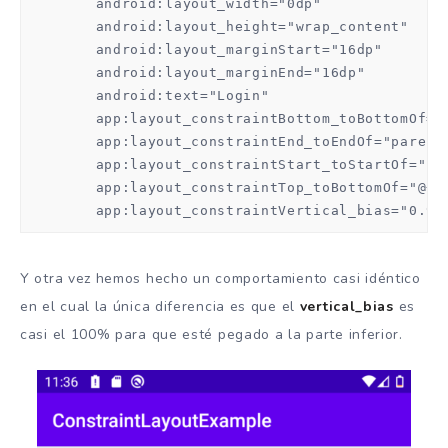
        android:layout_width="0dp"

        android:layout_height="wrap_content"

        android:layout_marginStart="16dp"

        android:layout_marginEnd="16dp"

        android:text="Login"

        app:layout_constraintBottom_toBottomOf="p
        app:layout_constraintEnd_toEndOf="parent"
        app:layout_constraintStart_toStartOf="par
        app:layout_constraintTop_toBottomOf="@+id
        app:layout_constraintVertical_bias="0.95
Y otra vez hemos hecho un comportamiento casi idéntico
en el cual la única diferencia es que el
vertical_bias
es
casi el 100% para que esté pegado a la parte inferior.