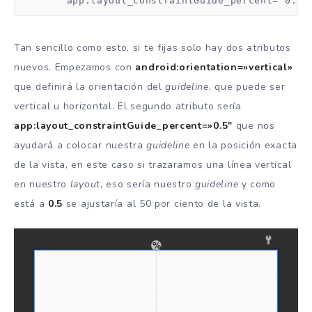
        app:layout_constraintGuide_percent="0.5"
Tan sencillo como esto, si te fijas solo hay dos atributos
nuevos. Empezamos con
android:orientation=»vertical»
que definirá la orientación del
guideline
, que puede ser
vertical u horizontal. El segundo atributo sería
app:layout_constraintGuide_percent=»0.5″
que nos
ayudará a colocar nuestra
guideline
en la posición exacta
de la vista, en este caso si trazaramos una línea vertical
en nuestro
layout
, eso sería nuestro
guideline
y como
está a
0.5
se ajustaría al 50 por ciento de la vista.