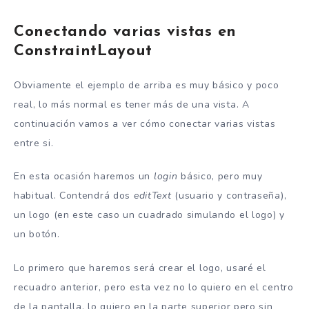
Conectando varias vistas en
ConstraintLayout
Obviamente el ejemplo de arriba es muy básico y poco
real, lo más normal es tener más de una vista. A
continuación vamos a ver cómo conectar varias vistas
entre si.
En esta ocasión haremos un
login
básico, pero muy
habitual. Contendrá dos
editText
(usuario y contraseña),
un logo (en este caso un cuadrado simulando el logo) y
un botón.
Lo primero que haremos será crear el logo, usaré el
recuadro anterior, pero esta vez no lo quiero en el centro
de la pantalla, lo quiero en la parte superior pero sin