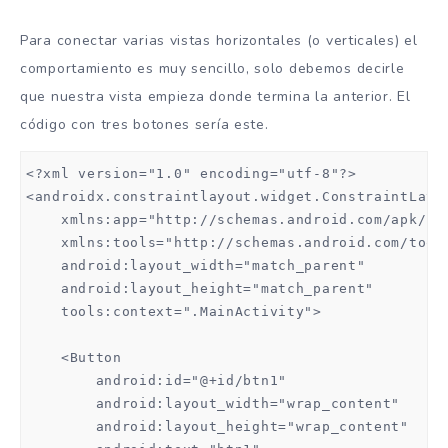
        android:layout_marginStart="16dp"

        android:layout_marginEnd="16dp"

Para conectar varias vistas horizontales (o verticales) el
        android:hint="Añade tu email"

comportamiento es muy sencillo, solo debemos decirle
        app:layout_constraintBottom_toBottomOf="p
que nuestra vista empieza donde termina la anterior. El
        app:layout_constraintEnd_toEndOf="parent"
        app:layout_constraintStart_toStartOf="par
código con tres botones sería este.
        app:layout_constraintTop_toBottomOf="@+id
        app:layout_constraintVertical_bias="0.20"
<?xml version="1.0" encoding="utf-8"?>

<androidx.constraintlayout.widget.ConstraintLayo
    <EditText

    xmlns:app="http://schemas.android.com/apk/res
        android:id="@+id/etPassword"

    xmlns:tools="http://schemas.android.com/tools
        android:layout_width="0dp"

    android:layout_width="match_parent"

        android:layout_height="wrap_content"

    android:layout_height="match_parent"

        android:layout_marginStart="16dp"

    tools:context=".MainActivity">

        android:layout_marginEnd="16dp"

        android:hint="Añade la contraseña"

    <Button

        app:layout_constraintBottom_toBottomOf="p
        android:id="@+id/btn1"

        app:layout_constraintEnd_toEndOf="parent"
        android:layout_width="wrap_content"

        app:layout_constraintStart_toStartOf="par
        android:layout_height="wrap_content"

        app:layout_constraintTop_toBottomOf="@+id