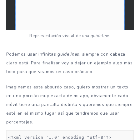
Representación visual de una
guideline
.
Podemos usar infinitas
guidelines
, siempre con cabeza
claro está. Para finalizar voy a dejar un ejemplo algo más
loco para que veamos un caso práctico.
Imaginemos este absurdo caso, quiero mostrar un texto
en una porción muy exacta de mi app, obviamente cada
móvil tiene una pantalla distinta y queremos que siempre
esté en el mismo lugar así que tendremos que usar
porcentajes.
<?xml version="1.0" encoding="utf-8"?>
