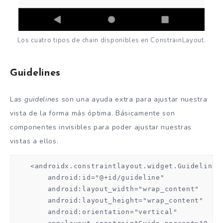
Los cuatro tipos de chain disponibles en ConstrainLayout.
Guidelines
Las
guidelines
son una ayuda extra para ajustar nuestra
vista de la forma más óptima. Básicamente son
componentes invisibles para poder ajustar nuestras
vistas a ellos.
    <androidx.constraintlayout.widget.Guideline

        android:id="@+id/guideline"

        android:layout_width="wrap_content"

        android:layout_height="wrap_content"

        android:orientation="vertical"
