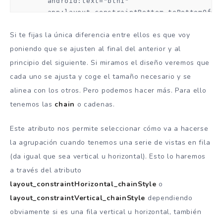
        android:text="btn1"

        app:layout_constraintVertical_bias="0.05"
        app:layout_constraintBottom_toBottomOf="p
        app:layout_constraintEnd_toStartOf="@id/b
    <Button

Si te fijas la única diferencia entre ellos es que voy
        app:layout_constraintStart_toStartOf="par
        android:id="@+id/btnLogin"

        app:layout_constraintTop_toTopOf="parent"
poniendo que se ajusten al final del anterior y al
        android:layout_width="0dp"

principio del siguiente. Si miramos el diseño veremos que
        android:layout_height="wrap_content"

    <Button

cada uno se ajusta y coge el tamaño necesario y se
        android:layout_marginStart="16dp"

        android:id="@+id/btn2"

        android:layout_marginEnd="16dp"

alinea con los otros. Pero podemos hacer más. Para ello
        android:layout_width="wrap_content"

        android:text="Login"

tenemos las
        android:layout_height="wrap_content"

chain
o cadenas.
        app:layout_constraintBottom_toBottomOf="p
        android:text="btn2"

        app:layout_constraintEnd_toEndOf="parent"
        app:layout_constraintBottom_toBottomOf="p
Este atributo nos permite seleccionar cómo va a hacerse
        app:layout_constraintStart_toStartOf="par
        app:layout_constraintEnd_toStartOf="@+id/
la agrupación cuando tenemos una serie de vistas en fila
        app:layout_constraintTop_toBottomOf="@+id
        app:layout_constraintStart_toEndOf="@id/b
(da igual que sea vertical u horizontal). Esto lo haremos
        app:layout_constraintVertical_bias="0.95"
        app:layout_constraintTop_toTopOf="parent"
a través del atributo
</androidx.constraintlayout.widget.ConstraintLay
layout_constraintHorizontal_chainStyle
o
    <Button

        android:id="@+id/btn3"

layout_constraintVertical_chainStyle
dependiendo
        android:layout_width="wrap_content"

obviamente si es una fila vertical u horizontal, también
        android:layout_height="wrap_content"
