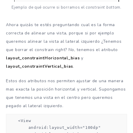
Ejemplo de qué ocurre si borramos el
constraint bottom
.
Ahora quizás te estés preguntando cual es la forma
correcta de alinear una vista, porque si por ejemplo
queremos alinear la vista al lateral izquierdo ¿Tenemos
que borrar el constrain right? No, tenemos el atributo
layout_constraintHorizontal_bias
y
layout_constraintVertical_bias
.
Estos dos atributos nos permiten ajustar de una manera
mas exacta la posición horizontal y vertical. Supongamos
que tenemos una vista en el centro pero queremos
pegado al lateral izquierdo.
    <View

        android:layout_width="100dp"
