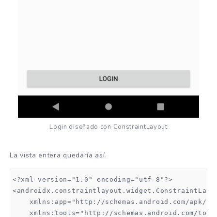
Login diseñado con ConstraintLayout
La vista entera quedaría así.
<?xml version="1.0" encoding="utf-8"?>

<androidx.constraintlayout.widget.ConstraintLayo
    xmlns:app="http://schemas.android.com/apk/res
    xmlns:tools="http://schemas.android.com/tools