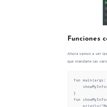
Funciones 
Ahora vamos a ver las
que mandarle las vari
fun main(args:
    showMyInfo
}

fun showMyInfo
    println("M