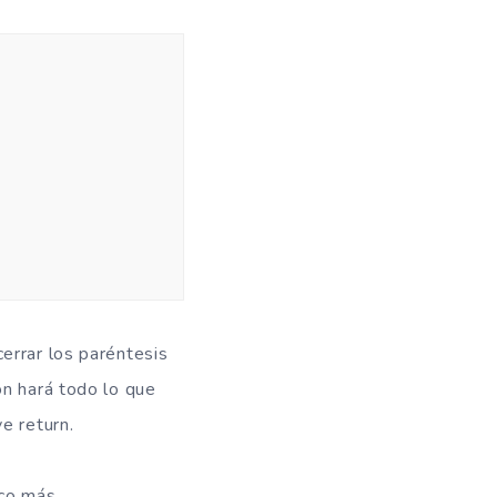
errar los paréntesis
ón hará todo lo que
e return.
oco más.