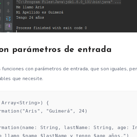
con parámetros de entrada
 funciones con parámetros de entrada, que son iguales, per
ables que necesite.
 Array<String>) {

rmation("Aris", "Guimerá", 24)

rmation(name: String, lastName: String, age: In
e llamo $name $lastName y tengo $age años.")
