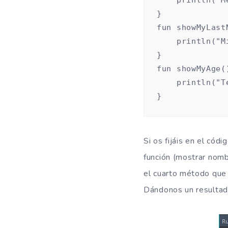
}

fun showMyLastN
    println("M
}

fun showMyAge()
    println("T
}
Si os fijáis en el có
función (mostrar nomb
el cuarto método que 
Dándonos un resultado