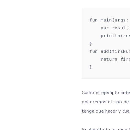
fun main(args:
    var result
    println(res
}

fun add(firsNu
    return fir
}
Como el ejemplo anter
pondremos el tipo de 
tenga que hacer y cua
Si el método es muy fá