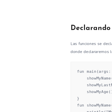
Declarando
Las funciones se decl
donde declararemos lo
fun main(args:
    showMyName(
    showMyLastN
    showMyAge()
}

fun showMyName(
    println("M