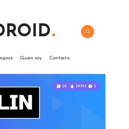
NDROID
ompose
Quien soy
Contacto
20
29725
2