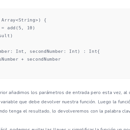
 Array<String>) {

 = add(5, 10)

ult)

mber: Int, secondNumber: Int) : Int{

sNumber + secondNumber

ior añadimos los parámetros de entrada pero esta vez, al c
variable que debe devolver nuestra función. Luego la funci
ndo tenga el resultado, lo devolveremos con la palabra clav
cil, podemos evitar las llaves y simplificar la función un p