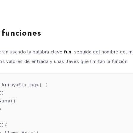
 funciones
aran usando la palabra clave
fun
, seguida del nombre del m
s valores de entrada y unas llaves que limitan la función.
 Array<String>) {

)

ame()



){

e llamo Aris")
