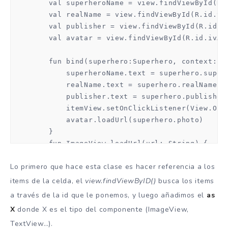
        val superheroName = view.findViewById(R.i
        val realName = view.findViewById(R.id.tvR
        val publisher = view.findViewById(R.id.tv
        val avatar = view.findViewById(R.id.ivAva
        fun bind(superhero:Superhero, context: Co
            superheroName.text = superhero.superh
            realName.text = superhero.realName

            publisher.text = superhero.publisher

            itemView.setOnClickListener(View.OnC
            avatar.loadUrl(superhero.photo) 

        }

        fun ImageView.loadUrl(url: String) {

            Picasso.with(context).load(url).into(
Lo primero que hace esta clase es hacer referencia a los
        }

    }
items de la celda, el
view.findViewByID()
busca los items
a través de la id que le ponemos, y luego añadimos el
as
X
donde X es el tipo del componente (ImageView,
TextView…).