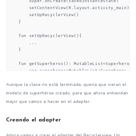
        super.onCreate(savedInstanceState)

        setContentView(R.layout.activity_main)

        setUpRecyclerView()

    }

    fun setUpRecyclerView(){

        ...

    }

    fun getSuperheros(): MutableList<Superhero>{

        var superheros:MutableList<Superhero> = A
        superheros.add(Superhero("Spiderman", "M
Aunque la clase no está terminada, quería que vieran el
        superheros.add(Superhero("Daredevil", "M
        superheros.add(Superhero("Wolverine", "M
modelo de superhéroe creado, para que ahora entiendan
        superheros.add(Superhero("Batman", "DC",
mejor que vamos a hacer en el adapter.
        superheros.add(Superhero("Thor", "Marvel
        superheros.add(Superhero("Flash", "DC", 
        superheros.add(Superhero("Green Lantern"
Creando el adapter
        superheros.add(Superhero("Wonder Woman",
        return superheros

Ahora vamos a crear el adapter del Recyclerview. Un