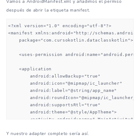
Vamos a AndroidManifest.xml y añadimos el permiso
después de abrir la etiqueta manifest.
<?xml version="1.0" encoding="utf-8"?>

<manifest xmlns:android="http://schemas.android.c
    package="com.cursokotlin.dataclasskotlin">

    <uses-permission android:name="android.permis
    <application

        android:allowBackup="true"

        android:icon="@mipmap/ic_launcher"

        android:label="@string/app_name"

        android:roundIcon="@mipmap/ic_launcher_ro
        android:supportsRtl="true"

        android:theme="@style/AppTheme">

        <activity android:name=".MainActivity">

            <intent-filter>

Y nuestro adapter completo sería así.
                <action android:name="android.int