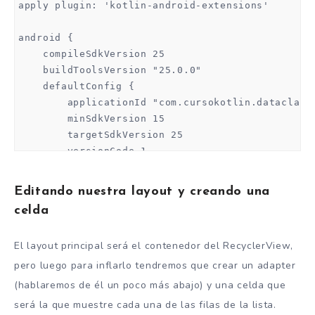
apply plugin: 'kotlin-android-extensions'

android {

    compileSdkVersion 25

    buildToolsVersion "25.0.0"

    defaultConfig {

        applicationId "com.cursokotlin.dataclassk
        minSdkVersion 15

        targetSdkVersion 25

        versionCode 1

        versionName "1.0"

        testInstrumentationRunner "android.suppor
Editando nuestra layout y creando una
    }

celda
    buildTypes {

        release {

El layout principal será el contenedor del RecyclerView,
            minifyEnabled false

            proguardFiles getDefaultProguardFile(
pero luego para inflarlo tendremos que crear un adapter
        }

(hablaremos de él un poco más abajo) y una celda que
    }

será la que muestre cada una de las filas de la lista.
}
