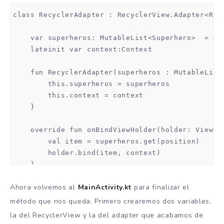
                <category android:name="android.i
class RecyclerAdapter : RecyclerView.Adapter<Recy
            </intent-filter>

        </activity>

    var superheros: MutableList<Superhero>  = Arr
    </application>

    lateinit var context:Context

</manifest>
    fun RecyclerAdapter(superheros : MutableList<
        this.superheros = superheros

        this.context = context

    }

    override fun onBindViewHolder(holder: ViewHol
        val item = superheros.get(position)

        holder.bind(item, context)

    }

Ahora volvemos al
MainActivity.kt
para finalizar el
    override fun onCreateViewHolder(parent: ViewG
        val layoutInflater = LayoutInflater.from(
método que nos queda. Primero crearemos dos variables,
        return ViewHolder(layoutInflater.inflate(
la del RecyclerView y la del adapter que acabamos de
    }
