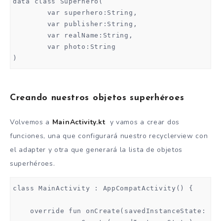
data class Superhero(

        android:layout_below="@+id/tvSuperhero"

        var superhero:String,

        android:layout_toRightOf="@+id/ivAvatar"

        var publisher:String,

        android:layout_toEndOf="@+id/ivAvatar"

        var realName:String,

        tools:text = "wdawd"/>

        var photo:String

)
    <TextView

        android:id="@+id/tvPublisher"

        android:layout_width="wrap_content"

Creando nuestros objetos superhéroes
        android:layout_height="wrap_content"

        android:textStyle="italic"

        android:layout_alignParentBottom="true"

Volvemos a
MainActivity.kt
y vamos a crear dos
        android:layout_alignParentRight="true"

funciones, una que configurará nuestro recyclerview con
        android:layout_alignParentEnd="true"

el adapter y otra que generará la lista de objetos
        tools:text = "DC"/>

superhéroes.
</RelativeLayout>
class MainActivity : AppCompatActivity() {

    override fun onCreate(savedInstanceState: Bun