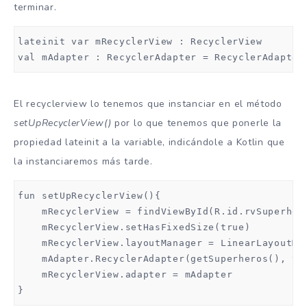
terminar.
    override fun getItemCount(): Int {

lateinit var mRecyclerView : RecyclerView

        return superheros.size

val mAdapter : RecyclerAdapter = RecyclerAdapter
    }

    class ViewHolder(view: View) : RecyclerView.V
El recyclerview lo tenemos que instanciar en el método
        val superheroName = view.findViewById(R.i
setUpRecyclerView()
por lo que tenemos que ponerle la
        val realName = view.findViewById(R.id.tvR
        val publisher = view.findViewById(R.id.tv
propiedad lateinit a la variable, indicándole a Kotlin que
        val avatar = view.findViewById(R.id.ivAva
la instanciaremos más tarde.
        fun bind(superhero:Superhero, context: Co
fun setUpRecyclerView(){

            superheroName.text = superhero.superh
    mRecyclerView = findViewById(R.id.rvSuperhero
            realName.text = superhero.realName

    mRecyclerView.setHasFixedSize(true)

            publisher.text = superhero.publisher

    mRecyclerView.layoutManager = LinearLayoutMan
            avatar.loadUrl(superhero.photo)

    mAdapter.RecyclerAdapter(getSuperheros(), thi
            itemView.setOnClickListener(View.OnC
    mRecyclerView.adapter = mAdapter

        }

}
        fun ImageView.loadUrl(url: String) {
