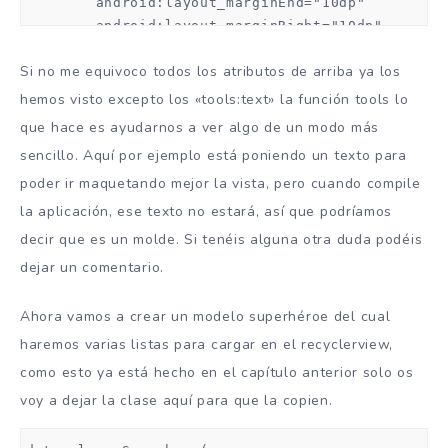
        android:layout_marginEnd="10dp"

        android:layout_marginRight="10dp"

        android:scaleType="centerCrop" />

Si no me equivoco todos los atributos de arriba ya los
    <TextView

hemos visto excepto los «tools:text» la función tools lo
        android:id="@+id/tvSuperhero"

que hace es ayudarnos a ver algo de un modo más
        android:layout_width="wrap_content"

sencillo. Aquí por ejemplo está poniendo un texto para
        android:layout_height="wrap_content"

poder ir maquetando mejor la vista, pero cuando compile
        android:textStyle="bold"

la aplicación, ese texto no estará, así que podríamos
        android:textSize="20sp"

        android:layout_alignParentTop="true"

decir que es un molde. Si tenéis alguna otra duda podéis
        android:layout_toRightOf="@+id/ivAvatar"

dejar un comentario.
        android:layout_toEndOf="@+id/ivAvatar"

        tools:text= "dadawdawdwd" />

Ahora vamos a crear un modelo superhéroe del cual
haremos varias listas para cargar en el recyclerview,
    <TextView

como esto ya está hecho en el capítulo anterior solo os
        android:id="@+id/tvRealName"

        android:layout_width="wrap_content"

voy a dejar la clase aquí para que la copien.
        android:layout_height="wrap_content"

        android:textSize="15sp"
