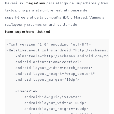
llevará un
ImageView
para el logo del superhéroe y tres
textos, uno para el nombre real, el nombre de
superhéroe y el de la compañía (DC o Marvel). Vamos a
res/layout
y creamos un archivo llamado
item_superhero_list.xml
<?xml version="1.0" encoding="utf-8"?>

<RelativeLayout xmlns:android="http://schemas.and
    xmlns:tools="http://schemas.android.com/tools
    android:orientation="vertical"

    android:layout_width="match_parent"

    android:layout_height="wrap_content"

    android:layout_margin="10dp">

    <ImageView

        android:id="@+id/ivAvatar"

        android:layout_width="100dp"

        android:layout_height="100dp"
