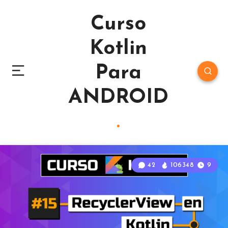
Curso
Kotlin
Para
ANDROID
42
106348
9