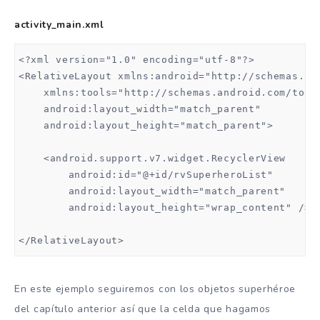
activity_main.xml
dependencies {

    implementation fileTree(dir: 'libs', include:
<?xml version="1.0" encoding="utf-8"?>

    androidTestImplementation ('com.android.suppo
<RelativeLayout xmlns:android="http://schemas.and
        exclude group: 'com.android.support', mod
    xmlns:tools="http://schemas.android.com/tools
    })

    android:layout_width="match_parent"

    implementation "org.jetbrains.kotlin:kotlin-s
    android:layout_height="match_parent">

    implementation 'com.android.support:appcompat
    testImplementation 'junit:junit:4.12'

    <android.support.v7.widget.RecyclerView

    implementation 'com.android.support.constrain
        android:id="@+id/rvSuperheroList"

    implementation 'com.android.support:recyclerv
        android:layout_width="match_parent"

    implementation 'com.squareup.picasso:picasso:
        android:layout_height="wrap_content" />

}
</RelativeLayout>
En este ejemplo seguiremos con los objetos superhéroe
del capítulo anterior así que la celda que hagamos