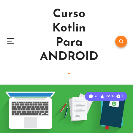
Curso
Kotlin
Para
ANDROID
4
2816
1