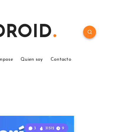
NDROID
ompose
Quien soy
Contacto
3
31512
9